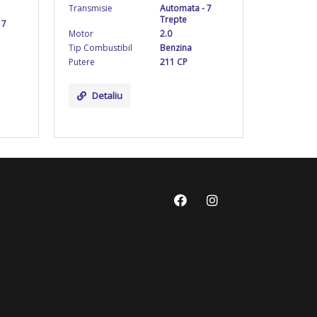
Transmisie
Automata - 7
Trepte
 7
Motor
2.0
Tip Combustibil
Benzina
Putere
211 CP
Detaliu