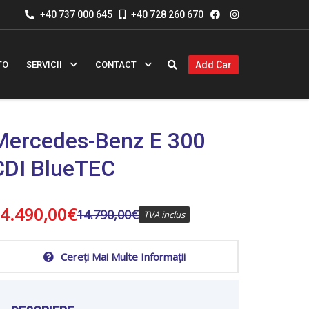
+40 737 000 645
+40 728 260 670
TO
SERVICII
CONTACT
Add Car
Mercedes-Benz E 300
CDI BlueTEC
4.490,00
€
14.790,00
€
TVA inclus
Cereți Mai Multe Informații