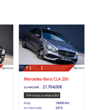
Mercedes-Benz CLA 250
21.704,00
€
22.490,00
€
TVA inclus si deductibil
Rulaj
18000 Km
An Fabricatie
2019