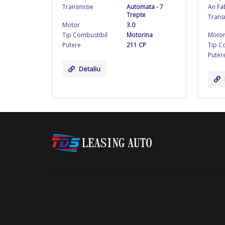
Transmisie
Automata - 7
An Fab
Trepte
Trans
Motor
3.0
Tip Combustibil
Motorina
Moto
Putere
211 CP
Tip C
Puter
Detaliu