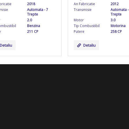
ricatie
2018
An Fabricatie
2012
misie
Automata - 7
Transmisie
Automata -
Trepte
Trepte
r
2.0
Motor
3.0
ombustibil
Benzina
Tip Combustibil
Motorina
e
211 CP
Putere
258 CP
Detaliu
Detaliu