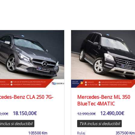
edes-Benz CLA 250 7G-
Mercedes-Benz ML 350
BlueTec 4MATIC
18.150,00
€
12.490,00
€
0,00
€
12.990,00
€
inclus si deductibil
TVA inclus si deductibil
105500 Km
Rulaj
357500 Km