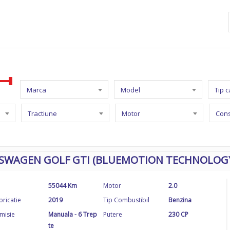
Marca
Model
Tip 
Tractiune
Motor
Con
SWAGEN GOLF GTI (BLUEMOTION TECHNOLOG
55044 Km
Motor
2.0
bricatie
2019
Tip Combustibil
Benzina
misie
Manuala - 6 Trep
Putere
230 CP
te