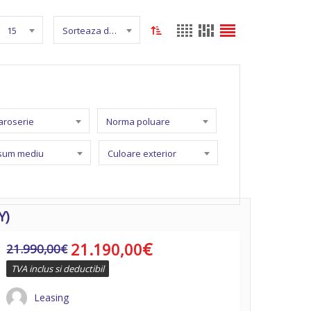
15
Sorteaza dupa nume
caroserie
Norma poluare
sum mediu
Culoare exterior
Y)
€
21.190,00
21.990,00
€
TVA inclus si deductibil
Leasing