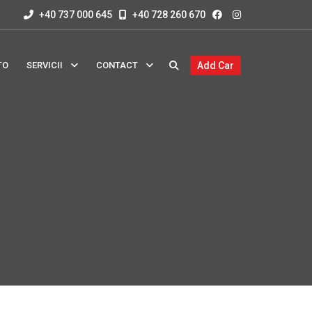
+40 737 000 645
+40 728 260 670
TO
SERVICII
CONTACT
Add Car