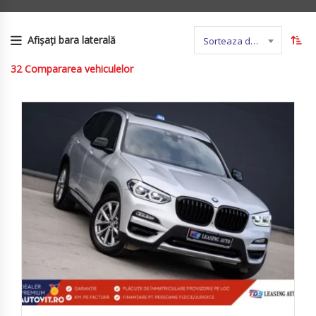
Afișați bara laterală
Sorteaza dupa nume
32
Compararea vehiculelor