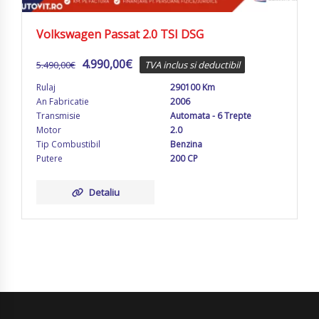
Volkswagen Passat 2.0 TSI DSG
4.990,00
€
5.490,00
€
TVA inclus si deductibil
Rulaj
290100 Km
An Fabricatie
2006
Transmisie
Automata - 6 Trepte
Motor
2.0
Tip Combustibil
Benzina
Putere
200 CP
Detaliu