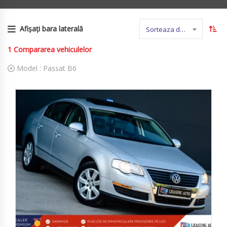
Afișați bara laterală
Sorteaza dupa nume
1
Compararea vehiculelor
Model :
Passat B6