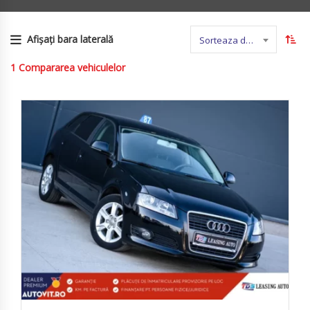
Afișați bara laterală
Sorteaza dupa nume
1
Compararea vehiculelor