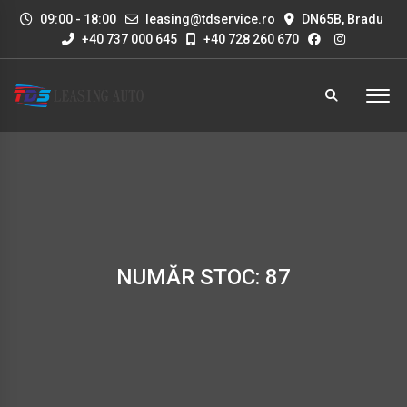
09:00 - 18:00
leasing@tdservice.ro
DN65B, Bradu
+40 737 000 645
+40 728 260 670
NUMĂR STOC: 87