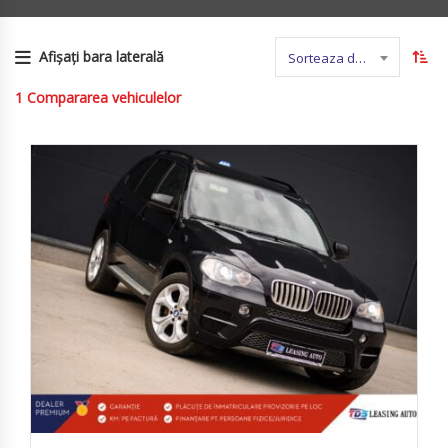
Afișați bara laterală
Sorteaza dupa nume
1
Compararea vehiculelor