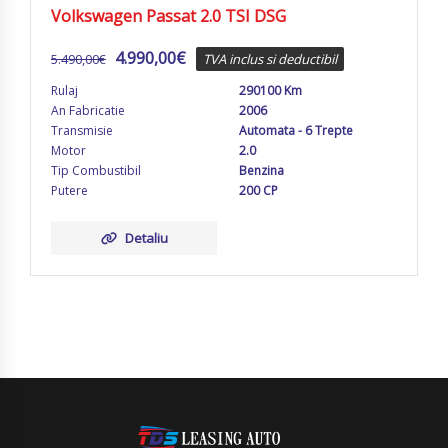
Volkswagen Passat 2.0 TSI DSG
4.990,00
€
5.490,00
€
TVA inclus si deductibil
Rulaj
290100 Km
An Fabricatie
2006
Transmisie
Automata - 6 Trepte
Motor
2.0
Tip Combustibil
Benzina
Putere
200 CP
Detaliu