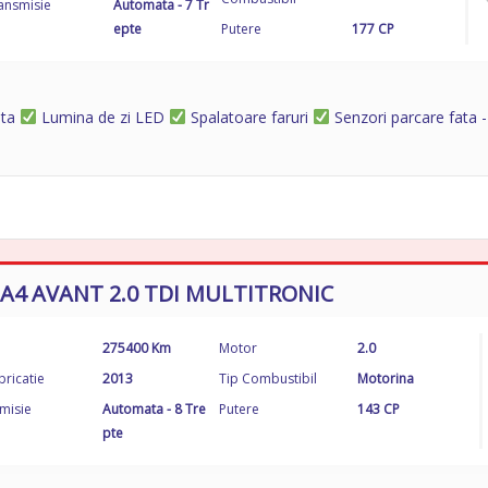
ansmisie
Automata - 7 Tr
epte
Putere
177 CP
ata
Lumina de zi LED
Spalatoare faruri
Senzori parcare fata 
 A4 AVANT 2.0 TDI MULTITRONIC
275400 Km
Motor
2.0
bricatie
2013
Tip Combustibil
Motorina
misie
Automata - 8 Tre
Putere
143 CP
pte