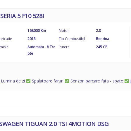
ERIA 5 F10 528I
168000 Km
Motor
2.0
bricatie
2013
Tip Combustibil
Benzina
misie
Automata - 8 Tre
Putere
245 CP
pte
Lumina de zi
Spalatoare faruri
Senzori parcare fata - spate
J
SWAGEN TIGUAN 2.0 TSI 4MOTION DSG