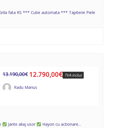
ila fata RS *** Cutie automata *** Tapiterie Piele
€
12.790,00
13.190,00
€
TVA inclus
Radu Marius
te
Jante aliaj usor
Hayon cu actionare...