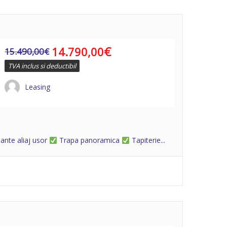
€
14.790,00
15.490,00
€
TVA inclus si deductibil
Leasing
ante aliaj usor
Trapa panoramica
Tapiterie...