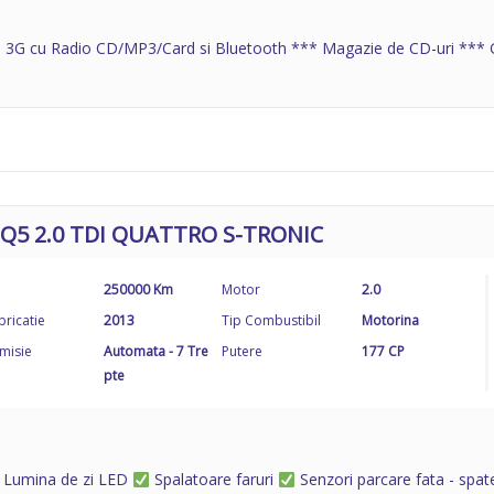
 3G cu Radio CD/MP3/Card si Bluetooth *** Magazie de CD-uri *** Gr
 Q5 2.0 TDI QUATTRO S-TRONIC
250000 Km
Motor
2.0
bricatie
2013
Tip Combustibil
Motorina
misie
Automata - 7 Tre
Putere
177 CP
pte
Lumina de zi LED
Spalatoare faruri
Senzori parcare fata - spa