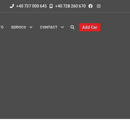
+40 737 000 645
+40 728 260 670
TO
SERVICII
CONTACT
Add Car