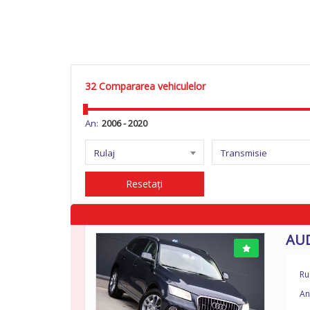
32
Compararea vehiculelor
An:
Rulaj
Transmisie
Resetați
AUD
Ru
An