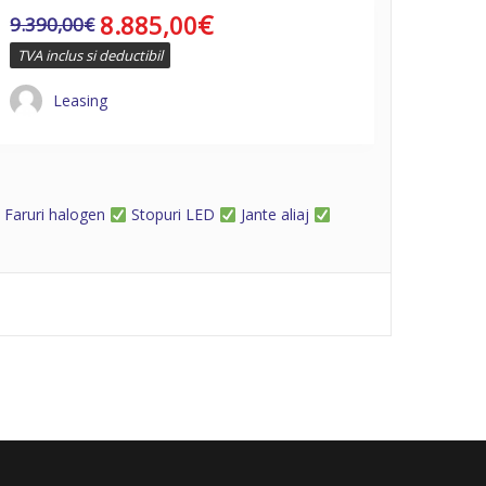
€
8.885,00
9.390,00
€
TVA inclus si deductibil
Leasing
Faruri halogen
Stopuri LED
Jante aliaj