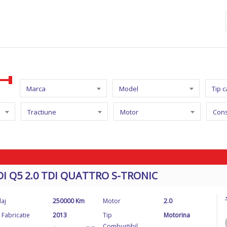
Marca
Model
Tip 
Tractiune
Motor
Con
I Q5 2.0 TDI QUATTRO S-TRONIC
laj
250000 Km
Motor
2.0
 Fabricatie
2013
Tip
Motorina
Combustibil