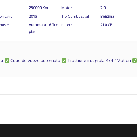
250000 Km
Motor
2.0
bricatie
2013
Tip Combustibil
Benzina
misie
Automata - 6 Tre
Putere
210 CP
pte
gru
Cutie de viteze automata
Tractiune integrala 4x4 4Motion