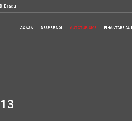
B, Bradu
ACASA
DESPRE NOI
AUTOTURISME
FINANTARE AU
013