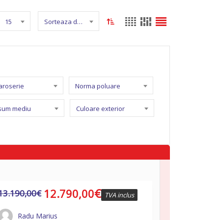
15
Sorteaza dupa nume
caroserie
Norma poluare
sum mediu
Culoare exterior
€
12.790,00
13.190,00
€
TVA inclus
Radu Marius