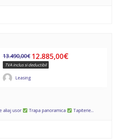
€
12.885,00
13.490,00
€
TVA inclus si deductibil
Leasing
e aliaj usor
Trapa panoramica
Tapiterie...