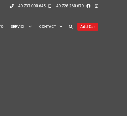
+40 737 000 645
+40 728 260 670
TO
SERVICII
CONTACT
Add Car