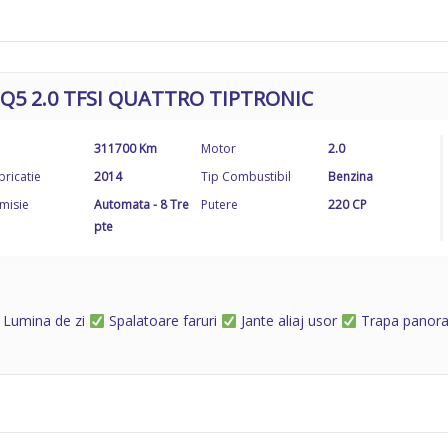
 Q5 2.0 TFSI QUATTRO TIPTRONIC
311700 Km
Motor
2.0
bricatie
2014
Tip Combustibil
Benzina
misie
Automata - 8 Tre
Putere
220 CP
pte
Lumina de zi
Spalatoare faruri
Jante aliaj usor
Trapa panor