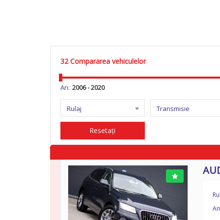
32
Compararea vehiculelor
An:
Rulaj
Transmisie
Resetați
AUD
Ru
An