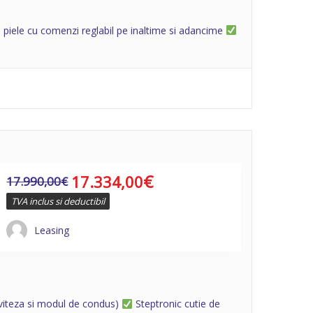
 piele cu comenzi reglabil pe inaltime si adancime
€
17.334,00
17.990,00
€
TVA inclus si deductibil
Leasing
e viteza si modul de condus)
Steptronic cutie de