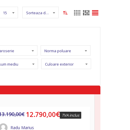
15
Sorteaza dupa nume
caroserie
Norma poluare
sum mediu
Culoare exterior
€
12.790,00
13.190,00
€
TVA inclus
Radu Marius