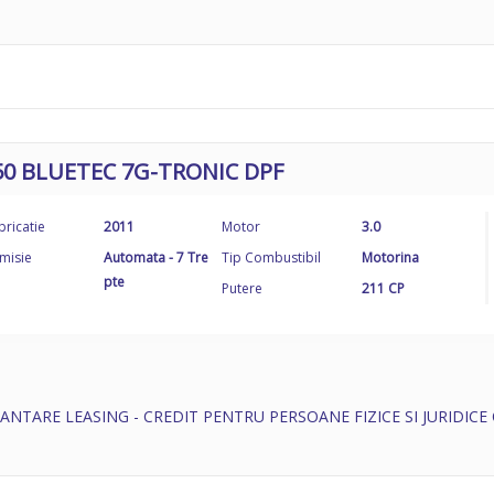
50 BLUETEC 7G-TRONIC DPF
bricatie
2011
Motor
3.0
misie
Automata - 7 Tre
Tip Combustibil
Motorina
pte
Putere
211 CP
ANTARE LEASING - CREDIT PENTRU PERSOANE FIZICE SI JURIDICE 