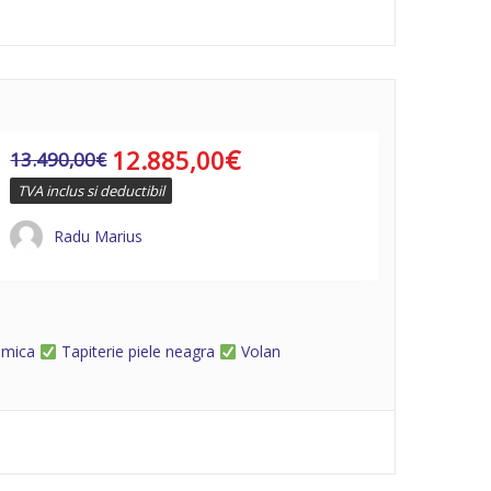
€
12.885,00
13.490,00
€
TVA inclus si deductibil
Radu Marius
amica
Tapiterie piele neagra
Volan