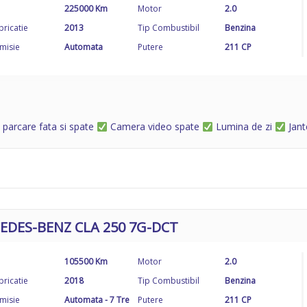
225000 Km
Motor
2.0
bricatie
2013
Tip Combustibil
Benzina
misie
Automata
Putere
211 CP
 parcare fata si spate
Camera video spate
Lumina de zi
Jant
EDES-BENZ CLA 250 7G-DCT
105500 Km
Motor
2.0
bricatie
2018
Tip Combustibil
Benzina
misie
Automata - 7 Tre
Putere
211 CP