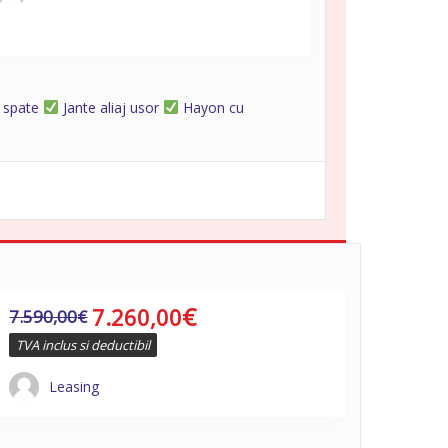
- spate
Jante aliaj usor
Hayon cu
€
7.260,00
7.590,00
€
TVA inclus si deductibil
Leasing