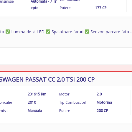
ansmisie
Automata - 7 Tr
epte
Putere
177 CP
ata
Lumina de zi LED
Spalatoare faruri
Senzori parcare fata 
SWAGEN PASSAT CC 2.0 TSI 200 CP
231915 Km
Motor
2.0
bricatie
2010
Tip Combustibil
Motorina
misie
Manuala
Putere
200 CP