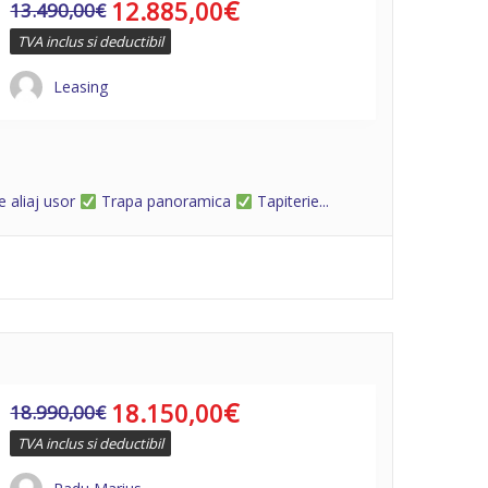
€
12.885,00
13.490,00
€
TVA inclus si deductibil
Leasing
e aliaj usor
Trapa panoramica
Tapiterie...
€
18.150,00
18.990,00
€
TVA inclus si deductibil