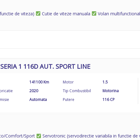
 functie de viteza)
Cutie de viteze manuala
Volan multifunctional
SERIA 1 116D AUT. SPORT LINE
141100 Km
Motor
1.5
bricatie
2020
Tip Combustibil
Motorina
misie
Automata
Putere
116 CP
co/Comfort/Sport
Servotronic (servodirectie variabila in functie d