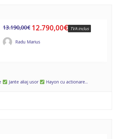
€
12.790,00
13.190,00
€
TVA inclus
Radu Marius
te
Jante aliaj usor
Hayon cu actionare...