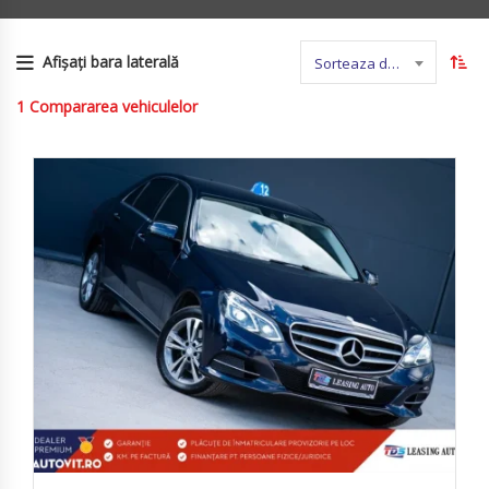
Afișați bara laterală
Sorteaza dupa nume
1
Compararea vehiculelor